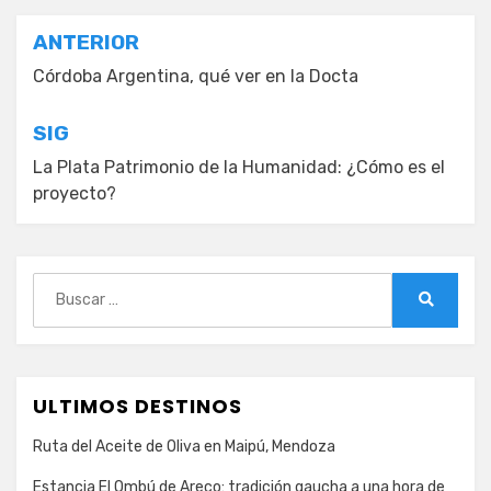
Navegación
ANTERIOR
de
Córdoba Argentina, qué ver en la Docta
entradas
SIG
La Plata Patrimonio de la Humanidad: ¿Cómo es el
proyecto?
Buscar:
Buscar
ULTIMOS DESTINOS
Ruta del Aceite de Oliva en Maipú, Mendoza
Estancia El Ombú de Areco: tradición gaucha a una hora de