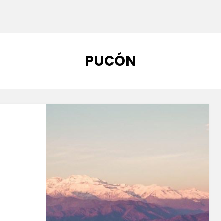
ETIQUETA
:
PUCÓN