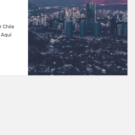
 Chile
. Aquí
ina