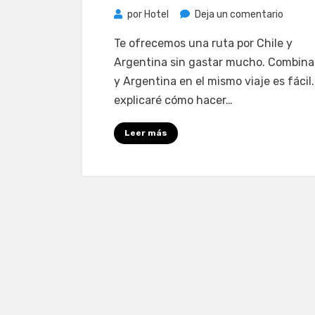
en
por
Hotel
Deja un comentario
Ruta
Te ofrecemos una ruta por Chile y
por
Argentina sin gastar mucho. Combinar
Chile
y Argentina en el mismo viaje es fácil
y
explicaré cómo hacer…
Argent
sin
Leer más
gastar
mucho
y
viajar
bien