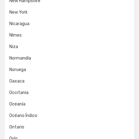
New Hampshire
New York
Nicaragua
NImes
Niza
Normandía
Noruega
Oaxaca
Occitania
Oceanía
Océano Índico
Ontario
Oslo