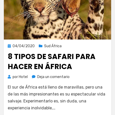
Publicada
04/04/2020
Sud África
el
8 TIPOS DE SAFARI PARA
HACER EN ÁFRICA
en
por
Hotel
Deja un comentario
8
El sur de África está lleno de maravillas, pero una
tipos
de
de las más impresionantes es su espectacular vida
safari
salvaje. Experimentarlo es, sin duda, una
para
experiencia inolvidable,…
hacer