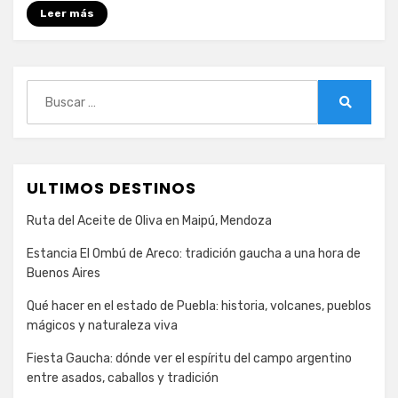
en
Leer más
África
Buscar:
Buscar
ULTIMOS DESTINOS
Ruta del Aceite de Oliva en Maipú, Mendoza
Estancia El Ombú de Areco: tradición gaucha a una hora de
Buenos Aires
Qué hacer en el estado de Puebla: historia, volcanes, pueblos
mágicos y naturaleza viva
Fiesta Gaucha: dónde ver el espíritu del campo argentino
entre asados, caballos y tradición