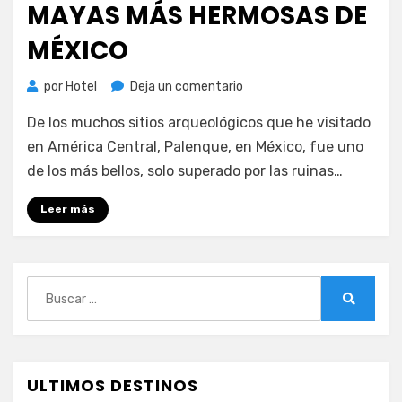
MAYAS MÁS HERMOSAS DE
MÉXICO
en
por
Hotel
Deja un comentario
Palenque,
De los muchos sitios arqueológicos que he visitado
las
ruinas
en América Central, Palenque, en México, fue uno
mayas
de los más bellos, solo superado por las ruinas…
más
hermosas
Leer más
de
México
Buscar:
Buscar
ULTIMOS DESTINOS