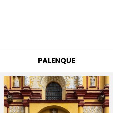
ETIQUETA
:
PALENQUE