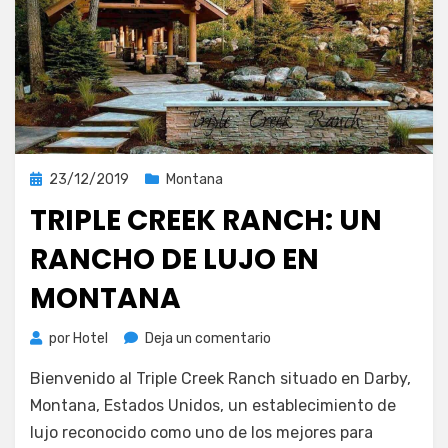
Publicada
23/12/2019
Montana
el
TRIPLE CREEK RANCH: UN
RANCHO DE LUJO EN
MONTANA
en
por
Hotel
Deja un comentario
Triple
Bienvenido al Triple Creek Ranch situado en Darby,
Creek
Ranch:
Montana, Estados Unidos, un establecimiento de
un
lujo reconocido como uno de los mejores para
rancho