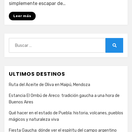
simplemente escapar de…
de
lujo
Leer más
en
Montana
Buscar:
Buscar
ULTIMOS DESTINOS
Ruta del Aceite de Oliva en Maipú, Mendoza
Estancia El Ombú de Areco: tradición gaucha a una hora de
Buenos Aires
Qué hacer en el estado de Puebla: historia, volcanes, pueblos
mágicos y naturaleza viva
Fiesta Gaucha: dónde ver el espíritu del campo argentino