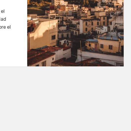
 el
dad
bre el