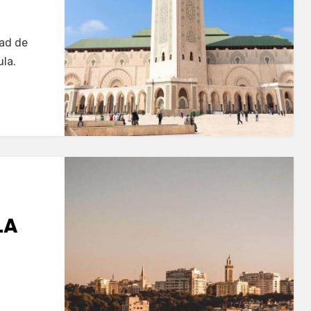
dad de
ula.
LA