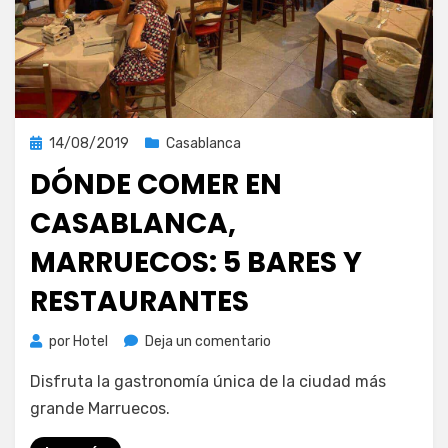
Publicada
14/08/2019
Casablanca
el
DÓNDE COMER EN
CASABLANCA,
MARRUECOS: 5 BARES Y
RESTAURANTES
en
por
Hotel
Deja un comentario
Dónde
Disfruta la gastronomía única de la ciudad más
comer
en
grande Marruecos.
Casablanca,