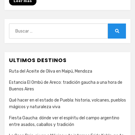
Marruecos:
Leer más
5
bares
y
Buscar:
restaurantes
Buscar
ULTIMOS DESTINOS
Ruta del Aceite de Oliva en Maipú, Mendoza
Estancia El Ombú de Areco: tradición gaucha a una hora de
Buenos Aires
Qué hacer en el estado de Puebla: historia, volcanes, pueblos
mágicos y naturaleza viva
Fiesta Gaucha: dónde ver el espíritu del campo argentino
entre asados, caballos y tradición