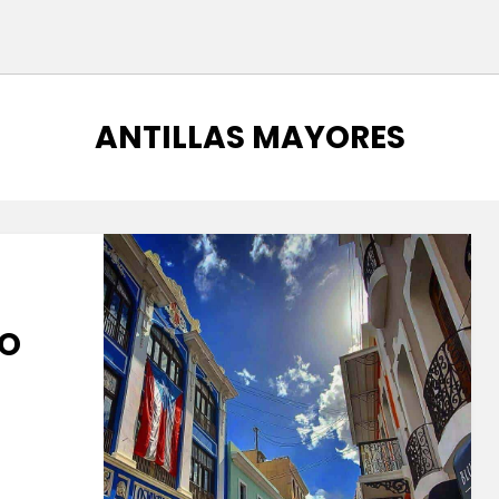
ETIQUETA
:
ANTILLAS MAYORES
TO