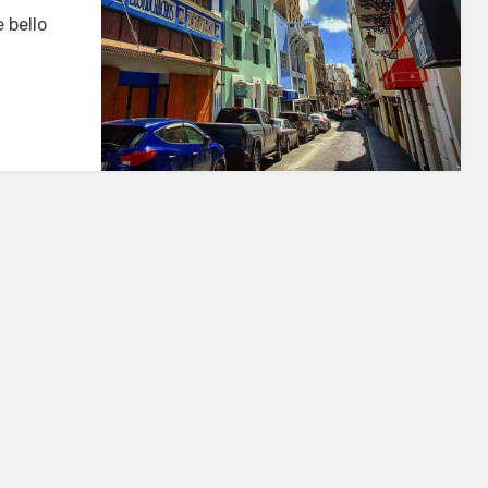
 bello
s