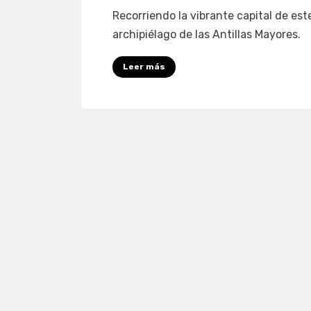
San
Recorriendo la vibrante capital de este
Juan
archipiélago de las Antillas Mayores.
de
Puerto
Leer más
Rico:
los
lugare
que
debes
visitar