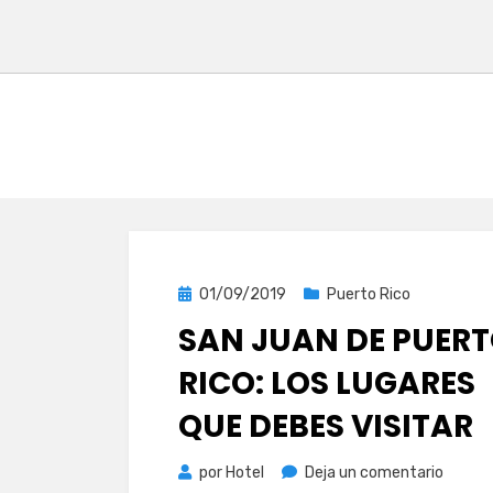
Publicada
01/09/2019
Puerto Rico
el
SAN JUAN DE PUER
RICO: LOS LUGARES
QUE DEBES VISITAR
en
por
Hotel
Deja un comentario