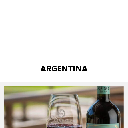
CATEGORÍA
:
ARGENTINA