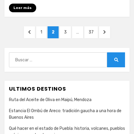
Leer más
Paginación
PÁGINA
PÁGINA
PÁGINA
PÁGINA
PÁGINA
PÁGINA
1
2
3
…
37
de
ANTERIOR
SIGUIENTE
entradas
Buscar:
Buscar
ULTIMOS DESTINOS
Ruta del Aceite de Oliva en Maipú, Mendoza
Estancia El Ombú de Areco: tradición gaucha a una hora de
Buenos Aires
Qué hacer en el estado de Puebla: historia, volcanes, pueblos